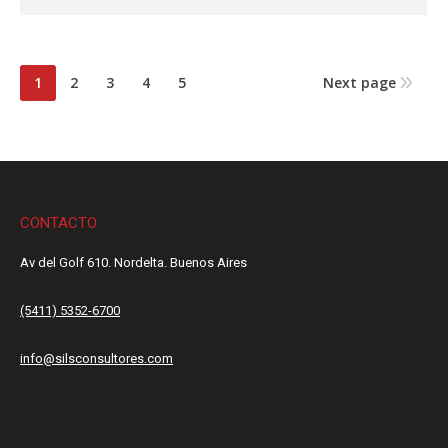
1
2
3
4
5
Next page
CONTACTO
Av del Golf 610. Nordelta. Buenos Aires
(5411) 5352-6700
info@silsconsultores.com