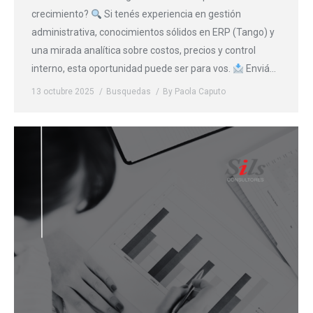
crecimiento?
Si tenés experiencia en gestión
administrativa, conocimientos sólidos en ERP (Tango) y
una mirada analítica sobre costos, precios y control
interno, esta oportunidad puede ser para vos.
Enviá…
13 octubre 2025
Busquedas
By
Paola Caputo